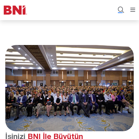
İşinizi
BNI İle Büyütün