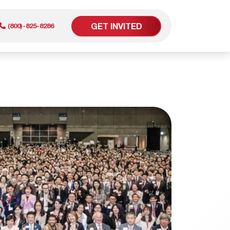
GET INVITED
(800)-825-8286
er