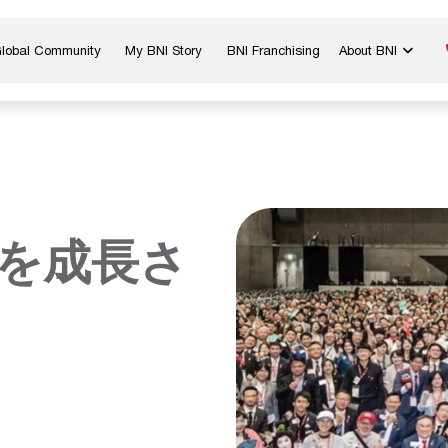
Global Community
My BNI Story
BNI Franchising
About BNI
Blog & Insights
Chapter Map
In The Media
Start a Chapter
Networking Tips
Exclusive Memb
Global Events
Benefits
Careers
Contact Us
スを成長さ