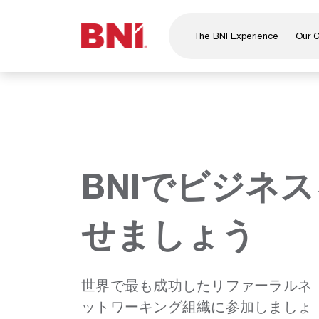
The BNI Experience
Our 
About Us
Leadership
National Directors
Our Founder
®
BNI
Foundation
BNIでビジネ
せましょう
世界で最も成功したリファーラルネ
ットワーキング組織に参加しましょ