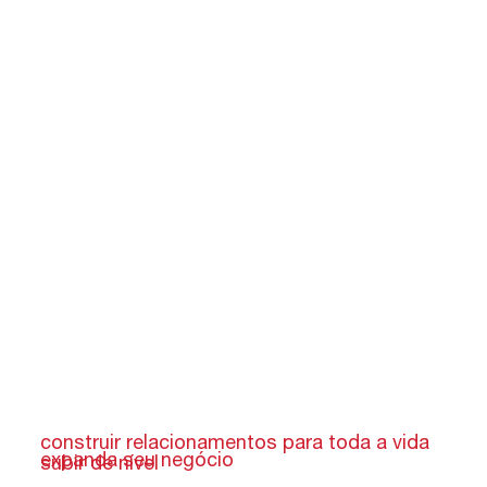
construir relacionamentos para toda a vida
expanda seu negócio
subir de nível