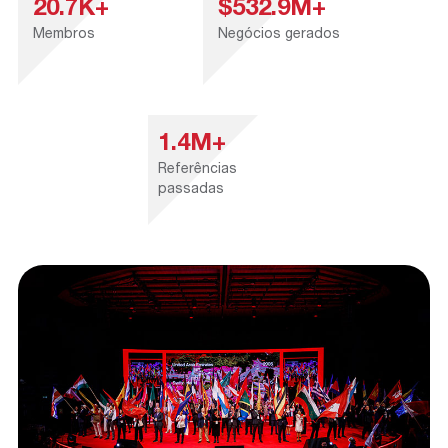
20.7K+
$532.9M+
Membros
Negócios gerados
1.4M+
Referências
passadas