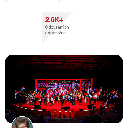
2.6K+
Odovzaných
odporúčaní